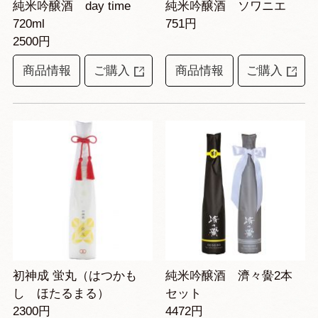
純米吟醸酒 day time
純米吟醸酒 ソワニエ
720ml
751円
2500円
商品情報
ご購入
商品情報
ご購入
初神成 蛍丸（はつかも
純米吟醸酒 濟々黌2本
し ほたるまる）
セット
2300円
4472円