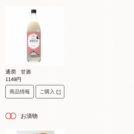
通潤 甘酒
1149円
商品情報
ご購入
お漬物