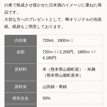
の奥で熟成させ寝かせた日本酒のイメージに重ねた商
品です。
大切な方へのプレゼントとして、蝉オリジナルの包装
紙、紙袋もご用意しております。
内容量
720ml、1800ｍｌ
金額
720ｍｌ/ 2,200円、1800ｍｌ/
4,180円
原材料
米（熊本県山都町産）・米麹
（熊本県山都町産米）
原料米
山田錦・華錦
精米歩合
50%