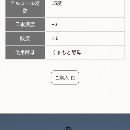
アルコール度
15度
数
日本酒度
+3
酸度
1.6
使用酵母
くまもと酵母
ご購入