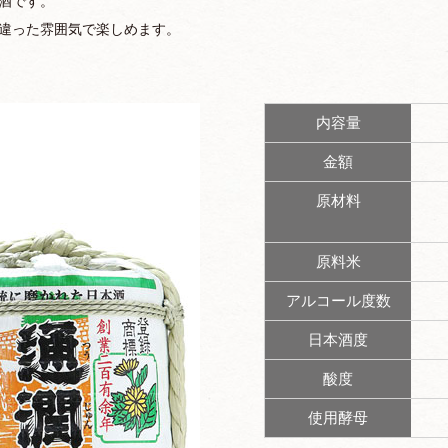
酒です。
違った雰囲気で楽しめます。
内容量
金額
原材料
原料米
アルコール度数
日本酒度
酸度
使用酵母