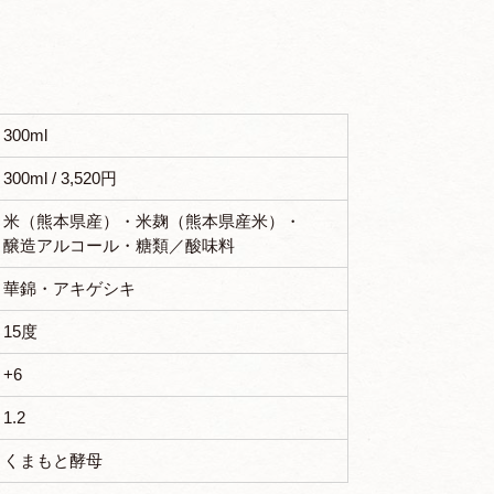
300ml
300ml / 3,520円
米（熊本県産）・米麹（熊本県産米）・
醸造アルコール・糖類／酸味料
華錦・アキゲシキ
15度
+6
1.2
くまもと酵母