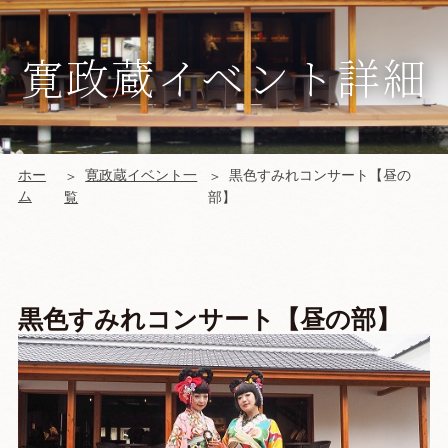
寛政蔵イベント詳細
ホー
寛政蔵イベント一
黒色すみれコンサート【昼の
ム
覧
部】
黒色すみれコンサート【昼の部】