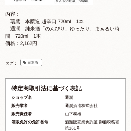
内容：
瑞鷹 本醸造 超辛口 720ml 1本
通潤 純米酒「のんびり、ゆったり、まぁるい時
間」720ml 1本
価格：2,162円
日本酒
タグ：
特定商取引法に基づく表記
ショップ名
通潤
販売業者
通潤酒造株式会社
販売責任者
山下泰雄
酒販免許の免許番号
酒類販売業免許証 御船税務署
第161号