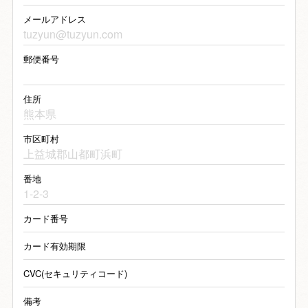
延する場合はメール等でお知
らせいたします。
メールアドレス
お支払方法
クレジットカード決済
クレジットカード決済の場合
郵便番号
VISA/Mater/JCB/DINERS/AMEX
のカードをご利用いただくこと
ができます。
住所
尚、クレジットカード番号の入
力や送信の際は、暗号化
市区町村
（SSL）処理されますので、安
全にクレジットカードをご利用
いただけます。
番地
不良品
万一不良品等がございました
ら、当店の在庫状況を確認の
上、新品、または同等品と交
カード番号
換させていただきます。
カード有効期限
商品到着後７日以内にメール
または電話でご連絡くださ
CVC(セキュリティコード)
い。
それを過ぎますと返品交換の
備考
ご要望はお受けできなくなり