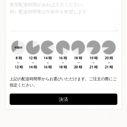
ますので、ご了承ください。
間違った商品が届いた場合
万一、ご注文内容と異なる商
品が届いた場合や不良品、欠
品がございましたら、商品到
着後７日以内に、メールまた
はお電話にてご連絡くださ
い。
往復の送料を弊社負担にて、
早急に交換させていただきま
す。
返品期限
初期不良品や破損品のみ、対
応させていただきますので、
上記の配送時間帯からお選びいただけます。ご注文の際にご
商品到着日より７日以内に当
指定ください。
社までご連絡ください。
それを過ぎますと、返品、交
換のご要望はお受けできなく
決済
なりますので、ご了承くださ
い。
返品送料
お客様の理由によるご返品の
場合、返送料はお客様負担と