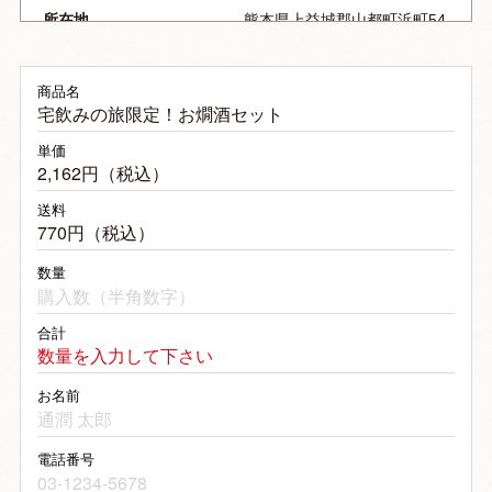
所在地
熊本県上益城郡山都町浜町54
電話番号
0967-72-1177
FAX番号
0967-72-0421
商品名
宅飲みの旅限定！お燗酒セット
メールアドレス
info@tuzyun.com
ホームページ
https://tuzyun.com/
単価
2,162円（税込）
商品代金以外の必要料金
全国一律：770円（税込）
申込の有効期限
原則、受注確認（受注確認の
送料
為の自動送信メール発信）
770円（税込）
後、７日間とします。
数量
クレジット払いの決済が確認
出来ない場合、キャンセルと
させていただきます。
合計
販売数量
特に指定はございません（商
数量を入力して下さい
品によって設定あり）
お名前
引き渡し時期
ご注文受付後、3から5営業日
以内に発送いたします。
天候不順・配送業者の都合・
電話番号
その他何らかの理由により遅