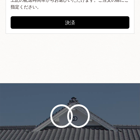
商品到着日より７日以内に当
指定ください。
社までご連絡ください。
それを過ぎますと、返品、交
換のご要望はお受けできなく
決済
なりますので、ご了承くださ
い。
返品送料
お客様の理由によるご返品の
場合、返送料はお客様負担と
なります。
未成年者
未成年者への酒類の販売は
行っておりません。
個人情報保護ポリシー
個人情報保護ポリシーは下記
のリンクをご覧下さい
個人情報保護ポリシー