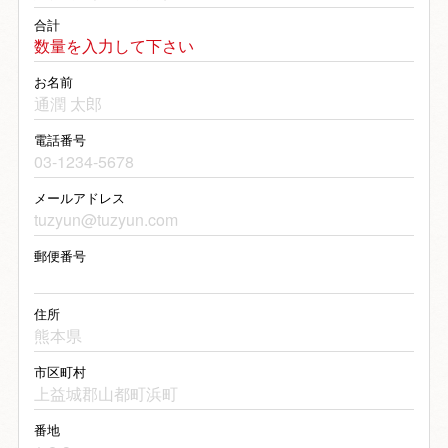
させていただきます。
合計
販売数量
特に指定はございません（商
数量を入力して下さい
品によって設定あり）
お名前
引き渡し時期
ご注文受付後、3から5営業日
以内に発送いたします。
天候不順・配送業者の都合・
電話番号
その他何らかの理由により遅
延する場合はメール等でお知
らせいたします。
メールアドレス
お支払方法
クレジットカード決済
クレジットカード決済の場合
郵便番号
VISA/Mater/JCB/DINERS/AMEX
のカードをご利用いただくこと
ができます。
住所
尚、クレジットカード番号の入
力や送信の際は、暗号化
市区町村
（SSL）処理されますので、安
全にクレジットカードをご利用
いただけます。
番地
不良品
万一不良品等がございました