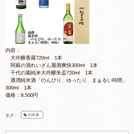
内容：
大吟醸香露720ml 1本
阿蘇の酒れいざん麗酒爽快300ml 1本
千代の園純米大吟醸朱盃720ml 1本
通潤純米酒「のんびり、ゆったり、まぁるい時間」
300ml 1本
価格：9,500円
日本酒
タグ：