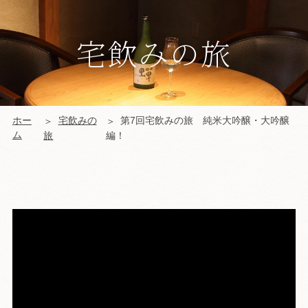
宅飲みの旅
ホー
宅飲みの
第7回宅飲みの旅 純米大吟醸・大吟醸
ム
旅
編！