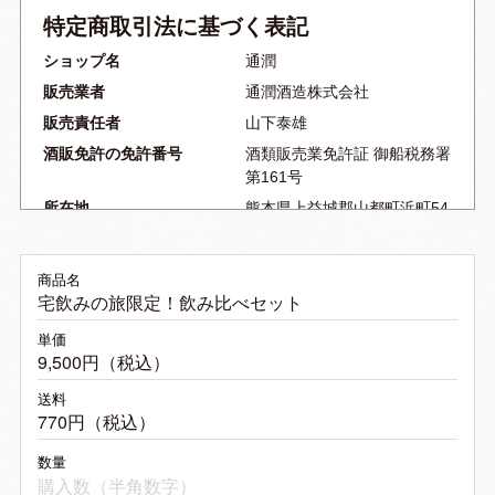
特定商取引法に基づく表記
ショップ名
通潤
販売業者
通潤酒造株式会社
販売責任者
山下泰雄
酒販免許の免許番号
酒類販売業免許証 御船税務署
第161号
所在地
熊本県上益城郡山都町浜町54
電話番号
0967-72-1177
FAX番号
0967-72-0421
商品名
宅飲みの旅限定！飲み比べセット
メールアドレス
info@tuzyun.com
ホームページ
https://tuzyun.com/
単価
9,500円（税込）
商品代金以外の必要料金
全国一律：770円（税込）
申込の有効期限
原則、受注確認（受注確認の
送料
為の自動送信メール発信）
770円（税込）
後、７日間とします。
数量
クレジット払いの決済が確認
出来ない場合、キャンセルと