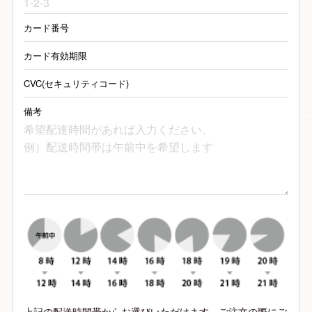
ら、当店の在庫状況を確認の
上、新品、または同等品と交
カード番号
換させていただきます。
カード有効期限
商品到着後７日以内にメール
または電話でご連絡くださ
CVC(セキュリティコード)
い。
それを過ぎますと返品交換の
備考
ご要望はお受けできなくなり
ますので、ご了承ください。
間違った商品が届いた場合
万一、ご注文内容と異なる商
品が届いた場合や不良品、欠
品がございましたら、商品到
着後７日以内に、メールまた
はお電話にてご連絡くださ
い。
往復の送料を弊社負担にて、
早急に交換させていただきま
す。
返品期限
初期不良品や破損品のみ、対
応させていただきますので、
上記の配送時間帯からお選びいただけます。ご注文の際にご