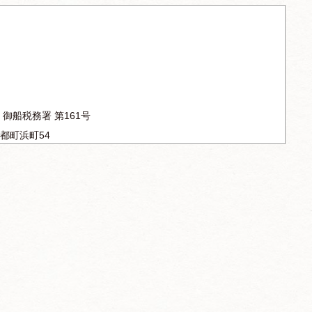
御船税務署 第161号
都町浜町54
m/
円（税込）
受注確認の為の自動送信メール発信）後、７日間とします。
決済が確認出来ない場合、キャンセルとさせていただきま
ません（商品によって設定あり）