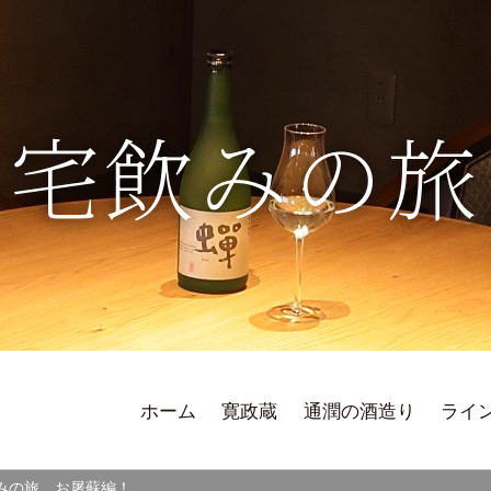
宅飲みの旅
ホーム
寛政蔵
通潤の酒造り
ライ
みの旅 お屠蘇編！