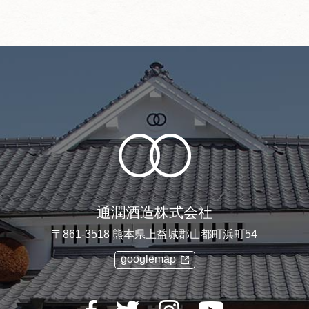
から5営業日以内に発送いたします。
者の都合・その他何らかの理由により遅延する場合はメール
します。
決済
決済の場合
/JCB/DINERS/AMEXのカードをご利用いただくことができます。
ード番号の入力や送信の際は、暗号化（SSL）処理されます
ジットカードをご利用いただけます。
ざいましたら、当店の在庫状況を確認の上、新品、または同
いただきます。
内にメールまたは電話でご連絡ください。
返品交換のご要望はお受けできなくなりますので、ご了承く
通潤酒造株式会社
と異なる商品が届いた場合や不良品、欠品がございました
日以内に、メールまたはお電話にてご連絡ください。
〒861-3518 熊本県上益城郡山都町浜町54
負担にて、早急に交換させていただきます。
googlemap
品のみ、対応させていただきますので、商品到着日より７日
連絡ください。
、返品、交換のご要望はお受けできなくなりますので、ご了