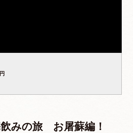
8円
宅飲みの旅 お屠蘇編！