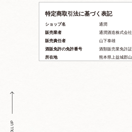
特定商取引法に基づく表記
ショップ名
通潤
販売業者
通潤酒造株式会社
販売責任者
山下泰雄
酒販免許の免許番号
酒類販売業免許証 
所在地
熊本県上益城郡山
電話番号
0967-72-1177
FAX番号
0967-72-0421
メールアドレス
info@tuzyun.com
ホームページ
https://tuzyun.co
商品代金以外の必要料金
全国一律：770
申込の有効期限
原則、受注確認（
クレジット払いの
す。
SCROLL UP
販売数量
特に指定はござい