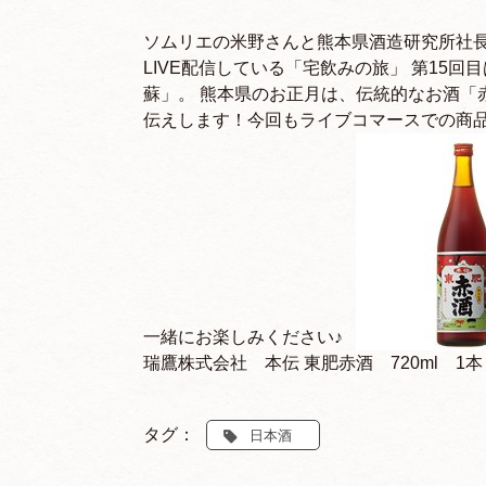
ソムリエの米野さんと熊本県酒造研究所社
LIVE配信している「宅飲みの旅」 第15
蘇」。 熊本県のお正月は、伝統的なお酒「
伝えします！今回もライブコマースでの商品購
一緒にお楽しみください♪
瑞鷹株式会社 本伝 東肥赤酒 720ml 1本
タグ：
日本酒