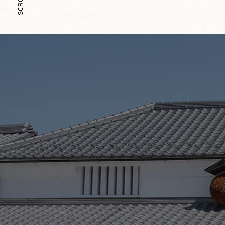
引き渡し時期
ご注文受付後、3
天候不順・配送業
等でお知らせいた
お支払方法
クレジットカード
クレジットカード
VISA/Mater
尚、クレジットカ
ので、安全にクレ
不良品
万一不良品等がご
等品と交換させて
商品到着後７日以
それを過ぎますと
ださい。
間違った商品が届いた場合
万一、ご注文内容
ら、商品到着後７
往復の送料を弊社
返品期限
初期不良品や破損
以内に当社までご
それを過ぎますと
承ください。